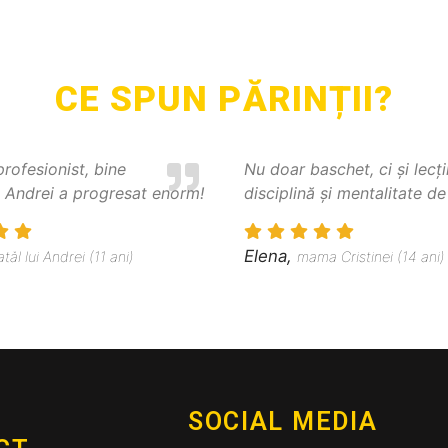
CE SPUN PĂRINȚII?
ofesionist, bine
Nu doar baschet, ci și lecți
. Andrei a progresat enorm!
disciplină și mentalitate d
Elena,
atăl lui Andrei (11 ani)
mama Cristinei (14 ani)
SOCIAL MEDIA