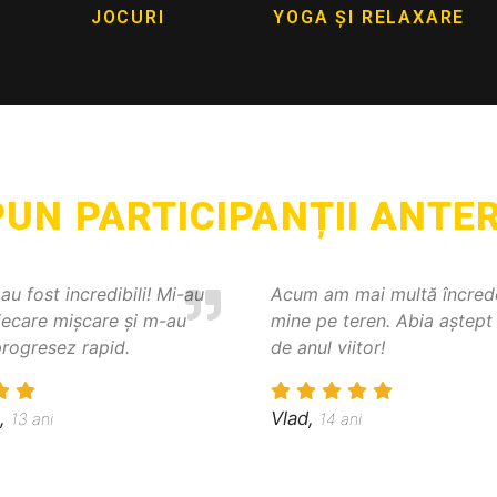
JOCURI
YOGA ȘI RELAXARE
PUN PARTICIPANȚII ANTER
au fost incredibili! Mi-au
Acum am mai multă încrede
iecare mișcare și m-au
mine pe teren. Abia aștep
progresez rapid.
de anul viitor!
,
Vlad,
13 ani
14 ani