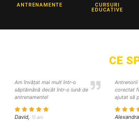
ANTRENAMENTE
CURSURI
EDUCATIVE
CE S
Am învățat mai mult într-o
Antrenorii 
săptămână decât într-o lună de
corectat f
antrenamente!
ajutat să 
David,
Alexandra
15 ani