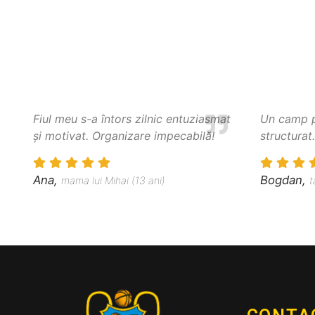
Fiul meu s-a întors zilnic entuziasmat
Un camp pr
și motivat. Organizare impecabilă!
structurat
Ana,
Bogdan,
mama lui Mihai (13 ani)
t