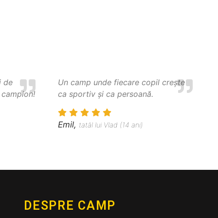
i de
Un camp unde fiecare copil crește
e campion!
ca sportiv și ca persoană.
Emil,
tatăl lui Vlad (14 ani)
DESPRE CAMP